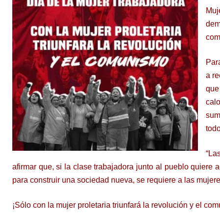
Muj
dem
com
Par
a re
que
cal
suma
todo
“Las
afirmar que, si la clase trabajadora junto al pueblo quiere 
para construir una sociedad nueva, se requiere a las mujere
¡Sólo con la mujer proletaria triunfará la revolución y el co