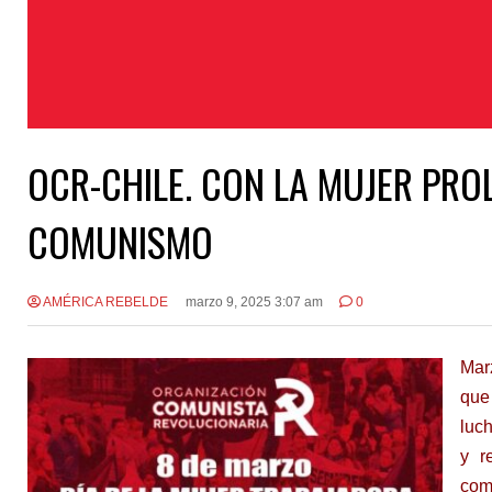
OCR-CHILE. CON LA MUJER PRO
COMUNISMO
AMÉRICA REBELDE
marzo 9, 2025 3:07 am
0
Mar
que 
luch
y r
comu