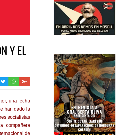
N Y EL
jer, una fecha
ue han dado la
es socialistas
 la compañera
nternacional de