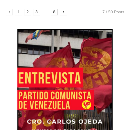
...
1
2
3
8
7 / 50 Posts