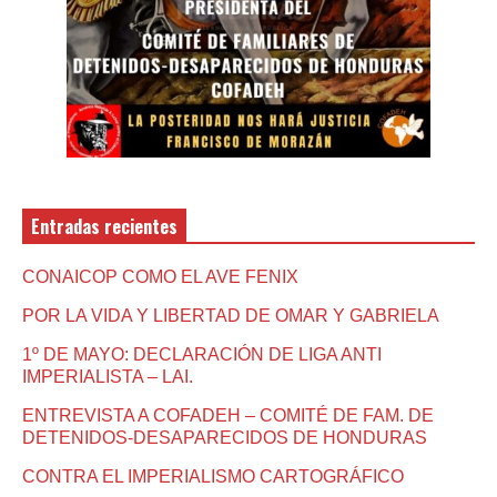
Entradas recientes
CONAICOP COMO EL AVE FENIX
POR LA VIDA Y LIBERTAD DE OMAR Y GABRIELA
1º DE MAYO: DECLARACIÓN DE LIGA ANTI
IMPERIALISTA – LAI.
ENTREVISTA A COFADEH – COMITÉ DE FAM. DE
DETENIDOS-DESAPARECIDOS DE HONDURAS
CONTRA EL IMPERIALISMO CARTOGRÁFICO