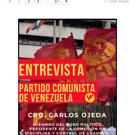
...
1
2
3
37
7 / 256 Posts