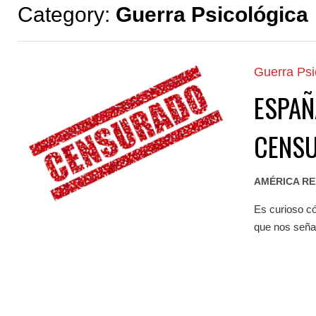
Category:
Guerra Psicológica
Guerra Psi
ESPAÑ
CENSU
AMÉRICA R
Es curioso có
que nos señal