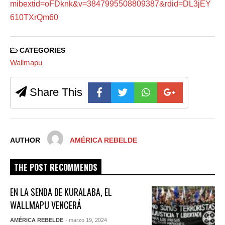
mibextid=oFDknk&v=3847995508809387&rdid=DL3jEY
610TXrQm60
CATEGORIES
Wallmapu
Share This
AUTHOR
AMÉRICA REBELDE
THE POST RECOMMENDS
EN LA SENDA DE KURALABA, EL
WALLMAPU VENCERÁ
AMÉRICA REBELDE
- marzo 19, 2024