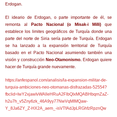
Erdogan.
El ideario de Erdogan, o parte importante de él, se
remonta al
Pacto Nacional (o Misak-i Milli)
que
establece los limites geográficos de Turquía donde una
parte del norte de Siria sería parte de Turquía. Erdogan
se ha lanzado a la expansión territorial de Turquía
basado en el Pacto Nacional asumiendo también una
visión y construcción
Neo-Otamonismo.
Erdogan quiere
hacer de Turquía grande nuevamente.
https://anfespanol.com/analisis/la-expansion-militar-de-
turquia-ambiciones-neo-otomanas-disfrazadas-52554?
fbclid=IwY2xjawIvWAlleHRuA2FlbQIxMQABHbqrnZaZ-
h2u7h_v5Zny6zk_46A9yy77NwVqMIMQaw-
Y_8Ja6ZY_Z-HX2A_aem_-isVTfAdJpLRGhfzRpznQw