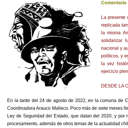
Comentario 
La presente 
replicada ta
la misma Am
solidarizar
nacional y au
políticos, y 
la vez histó
ejercicio ple
DESDE LA 
En la tarde del 24 de agosto de 2022, en la comuna de Cañ
Coordinadora Arauco Malleco. Poco más de siete meses llev
Ley de Seguridad del Estado, que datan del 2020, y por 
procesamiento, además de otros temas de la actualidad ch