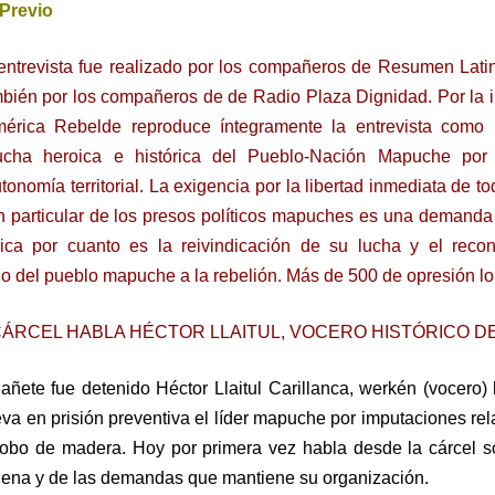
Previo
entrevista fue realizado por los compañeros de Resumen Lat
mbién por los compañeros de de Radio Plaza Dignidad. Por la 
érica Rebelde reproduce íntegramente la entrevista como
 lucha heroica e histórica del Pueblo-Nación Mapuche por 
tonomía territorial. La exigencia por la libertad inmediata de t
en particular de los presos políticos mapuches es una demanda 
rica por cuanto es la reivindicación de su lucha y el reco
no del pueblo mapuche a la rebelión. Más de 500 de opresión lo 
CÁRCEL HABLA HÉCTOR LLAITUL, VOCERO HISTÓRICO D
ete fue detenido Héctor Llaitul Carillanca, werkén (vocero) h
a en prisión preventiva el líder mapuche por imputaciones rel
robo de madera. Hoy por primera vez habla desde la cárcel s
ilena y de las demandas que mantiene su organización.