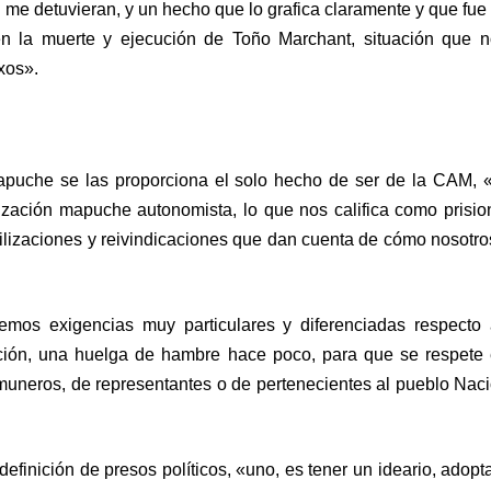
e detuvieran, y un hecho que lo grafica claramente y que fue 
en la muerte y ejecución de Toño Marchant, situación que n
xos».
 mapuche se las proporciona el solo hecho de ser de la CAM,
zación mapuche autonomista, lo que nos califica como prision
vilizaciones y reivindicaciones que dan cuenta de cómo nosotr
mos exigencias muy particulares y diferenciadas respecto a
ación, una huelga de hambre hace poco, para que se respete
muneros, de representantes o de pertenecientes al pueblo Na
finición de presos políticos, «uno, es tener un ideario, adopt