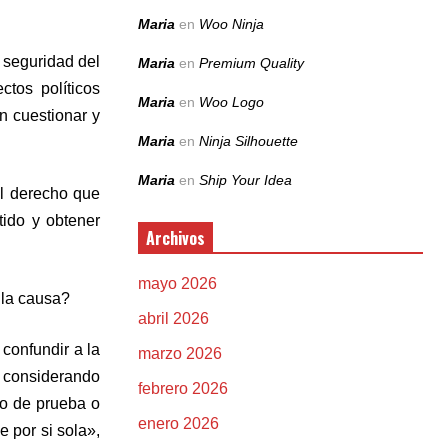
Maria
en
Woo Ninja
 seguridad del
Maria
en
Premium Quality
tos políticos
Maria
en
Woo Logo
n cuestionar y
Maria
en
Ninja Silhouette
Maria
en
Ship Your Idea
al derecho que
ido y obtener
Archivos
mayo 2026
 la causa?
abril 2026
confundir a la
marzo 2026
, considerando
febrero 2026
ipo de prueba o
enero 2026
 por si sola»,