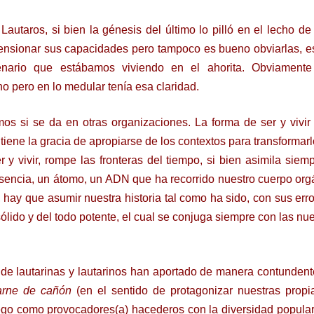
Lautaros, si bien la génesis del último lo pilló en el lecho de
mensionar sus capacidades pero tampoco es bueno obviarlas, e
nario que estábamos viviendo en el ahorita. Obviamente
 pero en lo medular tenía esa claridad.
os si se da en otras organizaciones. La forma de ser y vivir
tiene la gracia de apropiarse de los contextos para transformarl
 y vivir, rompe las fronteras del tiempo, si bien asimila siem
esencia, un átomo, un ADN que ha recorrido nuestro cuerpo org
 hay que asumir nuestra historia tal como ha sido, con sus erro
 sólido y del todo potente, el cual se conjuga siempre con las n
e lautarinas y lautarinos han aportado de manera contundent
arne de cañón
(en el sentido de protagonizar nuestras propi
go como provocadores(a) hacederos con la diversidad popular,