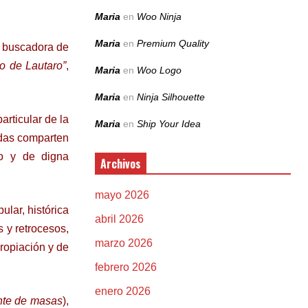
Maria
en
Woo Ninja
Maria
en
Premium Quality
e buscadora de
o de Lautaro”
,
Maria
en
Woo Logo
Maria
en
Ninja Silhouette
rticular de la
Maria
en
Ship Your Idea
todas comparten
co y de digna
Archivos
mayo 2026
lar, histórica
abril 2026
s y retrocesos,
marzo 2026
ropiación y de
febrero 2026
enero 2026
nte de masas
),