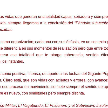
as vidas que generan una totalidad capaz, soñadora y siempr
xis, siempre llegamos a la conclusión del “
Péndulo subversiv
écadas.
como organización; cada una con sus énfasis, en un contexto pa
í se diferencia en sus momentos de realización pero que entre 
ear esa totalidad que te otorga coherencia, sentido éti
los instantes.
como positiva, intensa, de aporte a las luchas del Gigante Popu
. Claro está, que son vidas con aciertos y errores, con avance
en ese proceso en movimiento, se mete siempre el sentido de ap
re es nuevo, con similitudes pero siempre distinta.
ico-Militar
,
El Vagabundo
;
El Prisionero
y el
Subversivo insole