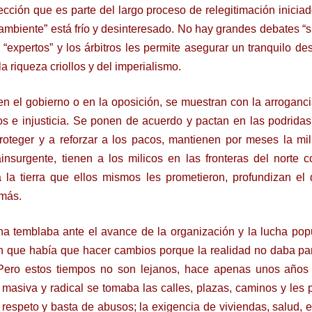
cción que es parte del largo proceso de relegitimación iniciad
“ambiente” está frío y desinteresado. No hay grandes debates “s
 “expertos” y los árbitros les permite asegurar un tranquilo de
a riqueza criollos y del imperialismo.
 en el gobierno o en la oposición, se muestran con la arroganc
 e injusticia. Se ponen de acuerdo y pactan en las podridas
roteger y a reforzar a los pacos, mantienen por meses la mili
ainsurgente, tienen a los milicos en las fronteras del norte c
 la tierra que ellos mismos les prometieron, profundizan el
 más.
ha temblaba ante el avance de la organización y la lucha pop
ían que había que hacer cambios porque la realidad no daba 
Pero estos tiempos no son lejanos, hace apenas unos años 
masiva y radical se tomaba las calles, plazas, caminos y les p
respeto y basta de abusos; la exigencia de viviendas, salud, 