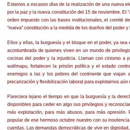
Estamos a escasos días de la realización de una nueva ele
por la paz y la nueva constitución del 15 de noviembre. El 
orden impuesto con las bases institucionales, el comité de
“nueva” constitución a la medida de los dueños del poder y l
Ellos y ellas, la burguesía y el bloque en el poder, ya sea
acostumbrada de quienes viven en un mundo de privilegios
cocinas del poder y la injusticia. Llaman con cinismo a p
wallmapu, fortalecen la prisión política y el estado contr
enemigos a las y los pobres del continente que viajan a
precarización y flexibilización laboral para explotarnos aún
Pareciera lejano el tiempo en que la burguesía y la derec
disponibles para ceder en algo sus privilegios y reconoc
más explotación, para más abusos, para más opresión. 
popular de ese hermoso octubre nuestro con su insolencia 
cuerdas. Las demandas democráticas de vivir en dignidad, 