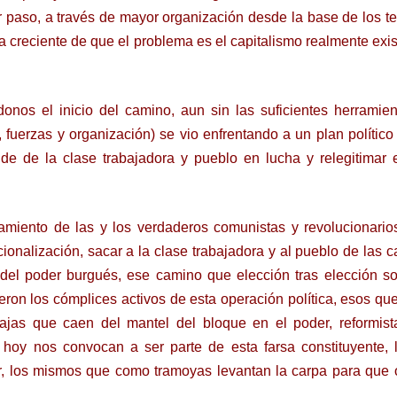
 paso, a través de mayor organización desde la base de los ter
a creciente de que el problema es el capitalismo realmente exis
nos el inicio del camino, aun sin las suficientes herramient
, fuerzas y organización) se vio enfrentando a un plan polític
de de la clase trabajadora y pueblo en lucha y relegitimar 
lamiento de las y los verdaderos comunistas y revolucionario
ionalización, sacar a la clase trabajadora y al pueblo de las c
s del poder burgués, ese camino que elección tras elección s
ron los cómplices activos de esta operación política, esos qu
jas que caen del mantel del bloque en el poder, reformista
e hoy nos convocan a ser parte de esta farsa constituyente, 
r, los mismos que como tramoyas levantan la carpa para que 