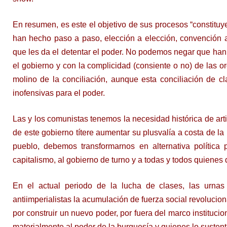
En resumen, es este el objetivo de sus procesos “constituy
han hecho paso a paso, elección a elección, convención a 
que les da el detentar el poder. No podemos negar que han
el gobierno y con la complicidad (consiente o no) de las 
molino de la conciliación, aunque esta conciliación de 
inofensivas para el poder.
Las y los comunistas tenemos la necesidad histórica de arti
de este gobierno títere aumentar su plusvalía a costa de la 
pueblo, debemos transformarnos en alternativa política p
capitalismo, al gobierno de turno y a todas y todos quienes 
En el actual periodo de la lucha de clases, las urnas 
antiimperialistas la acumulación de fuerza social revolucion
por construir un nuevo poder, por fuera del marco instituci
materialmente al poder de la burguesía y quienes lo sustent