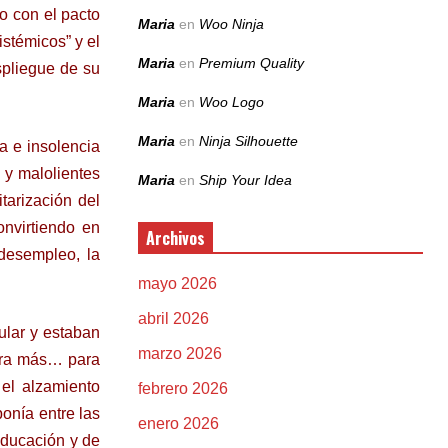
o con el pacto
Maria
en
Woo Ninja
istémicos” y el
Maria
en
Premium Quality
spliegue de su
Maria
en
Woo Logo
Maria
en
Ninja Silhouette
ia e insolencia
 y malolientes
Maria
en
Ship Your Idea
tarización del
onvirtiendo en
Archivos
 desempleo, la
mayo 2026
abril 2026
ular y estaban
marzo 2026
para más… para
el alzamiento
febrero 2026
onía entre las
enero 2026
educación y de