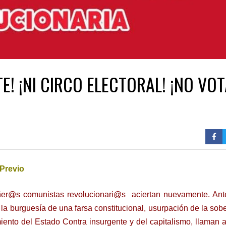
E! ¡NI CIRCO ELECTORAL! ¡NO VOT
Previo
r@s comunistas revolucionari@s aciertan nuevamente. Ante
la burguesía de una farsa constitucional, usurpación de la sob
iento del Estado Contra insurgente y del capitalismo, llaman a