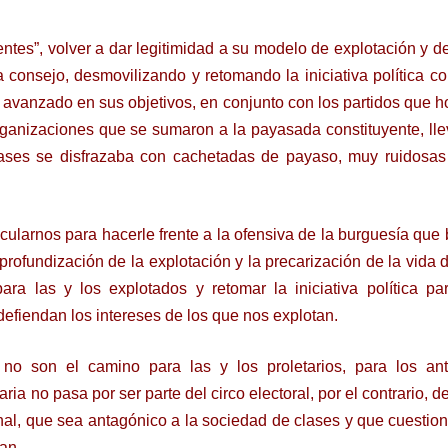
entes”, volver a dar legitimidad a su modelo de explotación y d
consejo, desmovilizando y retomando la iniciativa política co
 avanzado en sus objetivos, en conjunto con los partidos que h
organizaciones que se sumaron a la payasada constituyente, ll
clases se disfrazaba con cachetadas de payaso, muy ruidosas
cularnos para hacerle frente a la ofensiva de la burguesía que
profundización de la explotación y la precarización de la vida d
ara las y los explotados y retomar la iniciativa política pa
defiendan los intereses de los que nos explotan.
no son el camino para las y los proletarios, para los anti
aria no pasa por ser parte del circo electoral, por el contrario,
onal, que sea antagónico a la sociedad de clases y que cuestio
an.