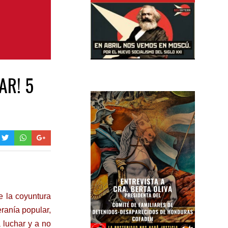
AR! 5
 la coyuntura
eranía popular,
 luchar y a no