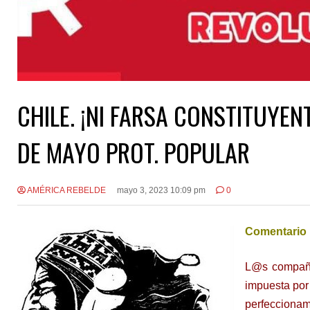
CHILE. ¡NI FARSA CONSTITUYENT
DE MAYO PROT. POPULAR
AMÉRICA REBELDE
mayo 3, 2023 10:09 pm
0
Comentario 
L@s compañe
impuesta por 
perfeccionam