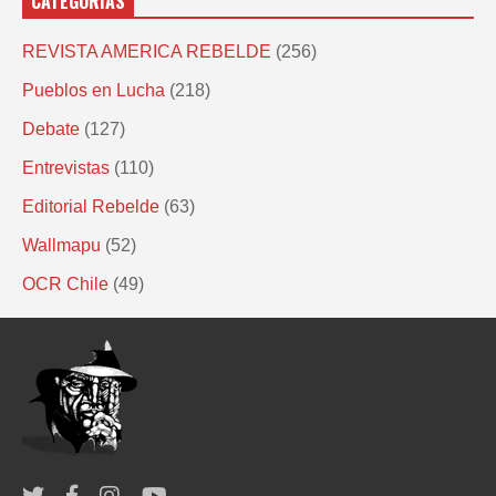
CATEGORÍAS
REVISTA AMERICA REBELDE
(256)
Pueblos en Lucha
(218)
Debate
(127)
Entrevistas
(110)
Editorial Rebelde
(63)
Wallmapu
(52)
OCR Chile
(49)