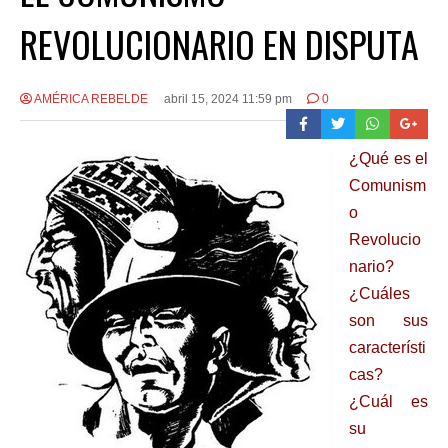
REVOLUCIONARIO EN DISPUTA
AMÉRICA REBELDE
abril 15, 2024 11:59 pm
0
¿Qué es el
Comunism
o
Revolucio
nario?
¿Cuáles
son sus
característi
cas?
¿Cuál es
su