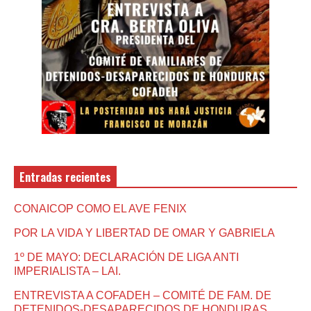
Entradas recientes
CONAICOP COMO EL AVE FENIX
POR LA VIDA Y LIBERTAD DE OMAR Y GABRIELA
1º DE MAYO: DECLARACIÓN DE LIGA ANTI
IMPERIALISTA – LAI.
ENTREVISTA A COFADEH – COMITÉ DE FAM. DE
DETENIDOS-DESAPARECIDOS DE HONDURAS