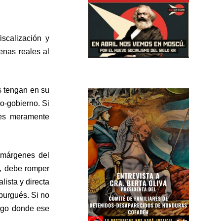
iscalización y
enas reales al
s tengan en su
o-gobierno. Si
 es meramente
s márgenes del
l, debe romper
lista y directa
 burgués. Si no
algo donde ese