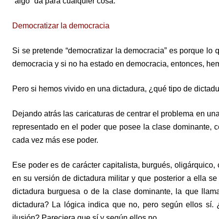
“algo” da para cualquier cosa.
Democratizar la democracia
Si se pretende “democratizar la democracia” es porque lo q
democracia y si no ha estado en democracia, entonces, hem
Pero si hemos vivido en una dictadura, ¿qué tipo de dictad
Dejando atrás las caricaturas de centrar el problema en una 
representado en el poder que posee la clase dominante, 
cada vez más ese poder.
Ese poder es de carácter capitalista, burgués, oligárquico,
en su versión de dictadura militar y que posterior a ella 
dictadura burguesa o de la clase dominante, la que lla
dictadura? La lógica indica que no, pero según ellos sí
ilusión? Pareciera que sí y según ellos no.