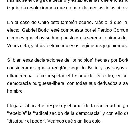
misma se encarga de decirlo y establecer las diferencias 
izquierda revolucionaria que no permite medias tintas ni re
En el caso de Chile esto también ocurre. Más allá que la 
electo, Gabriel Boric, esté compuesta por el Partido Comun
cierto es que ellos se han puesto en la vereda contraria 
Venezuela, y otros, definiendo esos regímenes y gobiernos
Si bien esas declaraciones de “principios” hechas por Bor
consideramos que a renglón seguido Boric y los suyos d
ultraderecha como respetar el Estado de Derecho, ento
democracia burguesa-liberal con todas sus derivados a sab
hombre.
Llega a tal nivel el respeto y el amor de la sociedad burg
“rebeldía” la “radicalización de la democracia” y con ello
“distribuir el poder”. Veamos qué significa esto.