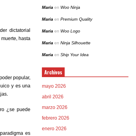
Maria
en
Woo Ninja
Maria
en
Premium Quality
r dictatorial
Maria
en
Woo Logo
a muerte, hasta
Maria
en
Ninja Silhouette
Maria
en
Ship Your Idea
Archivos
poder popular,
quico y es una
mayo 2026
jas.
abril 2026
marzo 2026
Pero ¿se puede
febrero 2026
enero 2026
 paradigma es