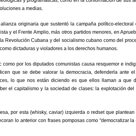
ideológicas y programáticas, como en la conformación de sus al
voluciones a medias.
alianza originaria que sustentó la campaña político-electoral 
ista y el Frente Amplio, más otros partidos menores, en Aprueb
de la Revolución Cubana y del socialismo cubano como del proc
 como dictaduras y violadores a los derechos humanos.
ic como por los diputados comunistas causa resquemor e indig
icen que se debe valorar la democracia, defenderla ante el
nces, lo que nos están diciendo es que ellos llaman a que 
er el capitalismo y la sociedad de clases: la explotación del
uesa, por esta (whisky, caviar) izquierda o redset que plantean
 decoran lo anterior con frases pomposas como “democratizar la