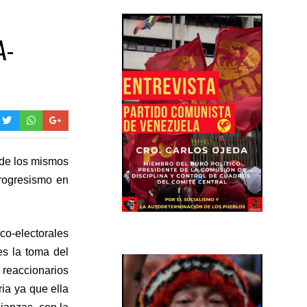
A-
nde los mismos
progresismo en
ico-electorales
es la toma del
s reaccionarios
ia ya que ella