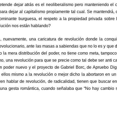
pretende dejar atrás es el neoliberalismo pero manteniendo el c
) para dejar al capitalismo propiamente tal cual. Se mantendrá,
dominante burguesa, el respeto a la propiedad privada sobre
olución nos están hablando?
 nuevamente, una caricatura de revolución donde la conquis
 revolucionario, ante las masas a sabiendas que no lo es y que 
 la mera distribución del poder, no tiene como meta, tampoco, 
mo, una revolución para que se precie como tal debe ser anti cap
n poder nuevo y el proyecto de Gabriel Borc, de Apruebo Dig
 ellos mismo a la revolución o mejor dicho la abortaron en un 
eren hablar de revolución, de radicalidad, tienen que buscar e
a una gesta romántica, cuando señalaba que “No hay cambio s