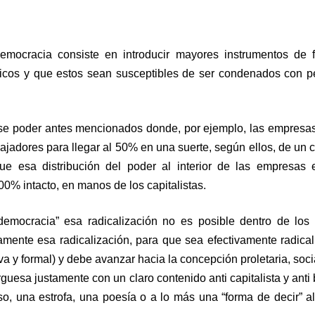
democracia consiste en introducir mayores instrumentos de f
micos y que estos sean susceptibles de ser condenados con p
 ese poder antes mencionados donde, por ejemplo, las empresa
ajadores para llegar al 50% en una suerte, según ellos, de un c
ue esa distribución del poder al interior de las empresas
100% intacto, en manos de los capitalistas.
 democracia” esa radicalización no es posible dentro de lo
mente esa radicalización, para que sea efectivamente radica
 y formal) y debe avanzar hacia la concepción proletaria, socia
guesa justamente con un claro contenido anti capitalista y anti
so, una estrofa, una poesía o a lo más una “forma de decir” 