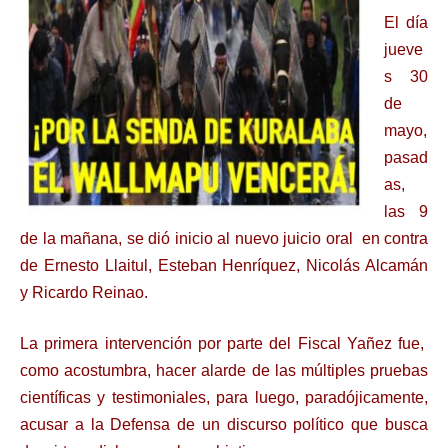
El día
jueve
s 30
de
mayo,
pasad
as,
las 9
de la mañana, se dió inicio al nuevo juicio oral en contra
de Ernesto Llaitul, Esteban Henríquez, Nicolás Alcamán
y Ricardo Reinao.
La primera intervención por parte del Fiscal Yañez fue,
como acostumbra, hacer alarde de las múltiples pruebas
científicas y testimoniales, para luego, paradójicamente,
acusar a la Defensa de un discurso político que busca