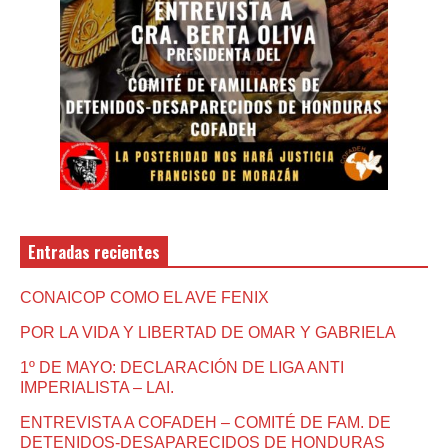
Entradas recientes
CONAICOP COMO EL AVE FENIX
POR LA VIDA Y LIBERTAD DE OMAR Y GABRIELA
1º DE MAYO: DECLARACIÓN DE LIGA ANTI
IMPERIALISTA – LAI.
ENTREVISTA A COFADEH – COMITÉ DE FAM. DE
DETENIDOS-DESAPARECIDOS DE HONDURAS