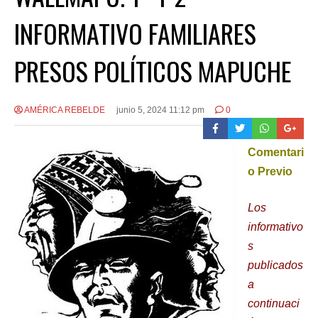
INFORMATIVO FAMILIARES
PRESOS POLÍTICOS MAPUCHE
AMÉRICA REBELDE
junio 5, 2024 11:12 pm
0
Comentari
o Previo
Los
informativo
s
publicados
a
continuaci