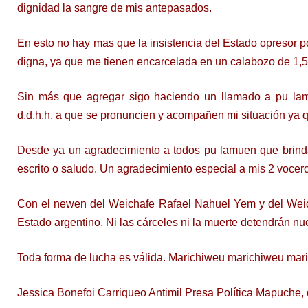
dignidad la sangre de mis antepasados.
En esto no hay mas que la insistencia del Estado opresor por
digna, ya que me tienen encarcelada en un calabozo de 1,5
Sin más que agregar sigo haciendo un llamado a pu lam
d.d.h.h. a que se pronuncien y acompañen mi situación ya q
Desde ya un agradecimiento a todos pu lamuen que brinda
escrito o saludo. Un agradecimiento especial a mis 2 vocero
Con el newen del Weichafe Rafael Nahuel Yem y del Weich
Estado argentino. Ni las cárceles ni la muerte detendrán nu
Toda forma de lucha es válida. Marichiweu marichiweu mar
Jessica Bonefoi Carriqueo Antimil Presa Política Mapuche,