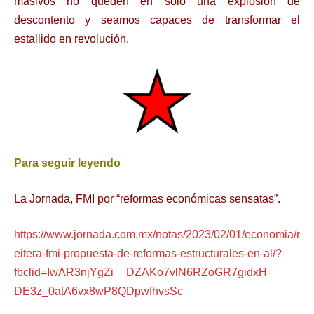
masivos no queden en sólo una explosión de
descontento y seamos capaces de transformar el
estallido en revolución.
Para seguir leyendo
La Jornada, FMI por “reformas económicas sensatas”.
https://www.jornada.com.mx/notas/2023/02/01/economia/r
eitera-fmi-propuesta-de-reformas-estructurales-en-al/?
fbclid=IwAR3njYgZi__DZAKo7vlN6RZoGR7gidxH-
DE3z_0atA6vx8wP8QDpwfhvsSc