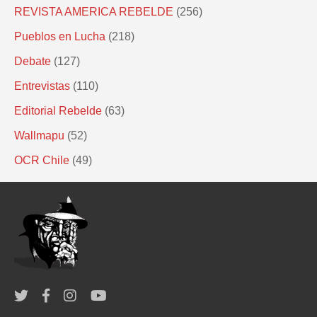
REVISTA AMERICA REBELDE
(256)
Pueblos en Lucha
(218)
Debate
(127)
Entrevistas
(110)
Editorial Rebelde
(63)
Wallmapu
(52)
OCR Chile
(49)