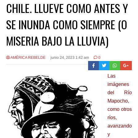
CHILE. LLUEVE COMO ANTES Y
SE INUNDA COMO SIEMPRE (O
MISERIA BAJO LA LLUVIA)
AMÉRICA REBELDE
junio 24, 2023 1:42 am
0
Las
imágenes
del Río
Mapocho,
como otros
ríos,
avanzando
y