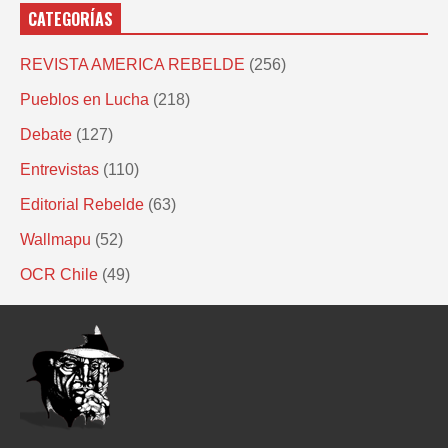
CATEGORÍAS
REVISTA AMERICA REBELDE
(256)
Pueblos en Lucha
(218)
Debate
(127)
Entrevistas
(110)
Editorial Rebelde
(63)
Wallmapu
(52)
OCR Chile
(49)