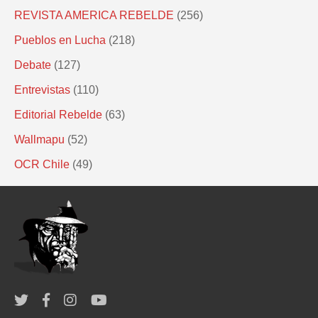
REVISTA AMERICA REBELDE
(256)
Pueblos en Lucha
(218)
Debate
(127)
Entrevistas
(110)
Editorial Rebelde
(63)
Wallmapu
(52)
OCR Chile
(49)