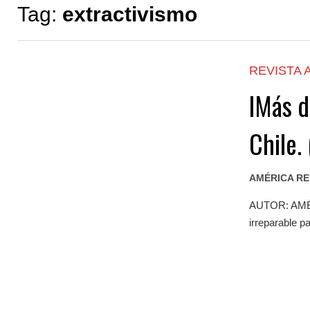
Tag:
extractivismo
REVISTA 
lMás 
Chile.
AMÉRICA R
AUTOR: AMÉRI
irreparable p