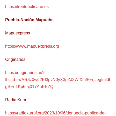
https://frentepolisario.es
Pueblo-Nación Mapuche
Mapuexpress
https://www.mapuexpress.org
Originarios
https://originarios.ar/?
fbclid=IwAR3z0w62Ef3pvN0yX3pZJ3WiXtnfFErjJegImfdl
gSEe1Kp6mj017AaEEZQ
Radio Kurruf
https://radiokurruf.org/2023/10/06/denuncia-publica-de-