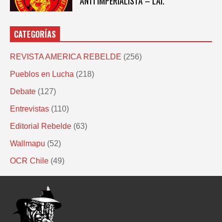
ANTI IMPERIALISTA – LAI.
CATEGORÍAS
REVISTA AMERICA REBELDE
(256)
Pueblos en Lucha
(218)
Debate
(127)
Entrevistas
(110)
Editorial Rebelde
(63)
Wallmapu
(52)
OCR Chile
(49)