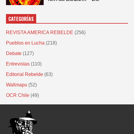
CATEGORÍAS
REVISTA AMERICA REBELDE
(256)
Pueblos en Lucha
(218)
Debate
(127)
Entrevistas
(110)
Editorial Rebelde
(63)
Wallmapu
(52)
OCR Chile
(49)