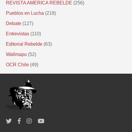
REVISTA AMERICA REBELDE
(256)
Pueblos en Lucha
(218)
Debate
(127)
Entrevistas
(110)
Editorial Rebelde
(63)
Wallmapu
(52)
OCR Chile
(49)