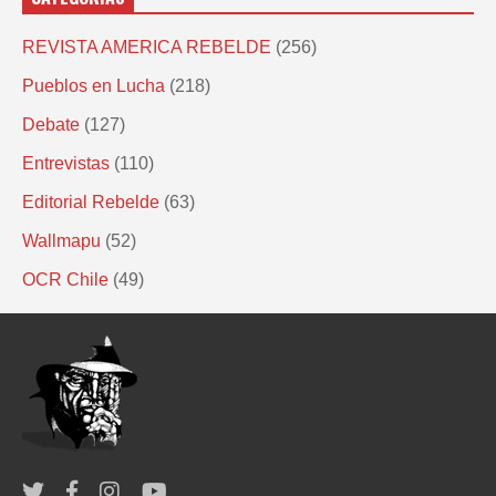
REVISTA AMERICA REBELDE
(256)
Pueblos en Lucha
(218)
Debate
(127)
Entrevistas
(110)
Editorial Rebelde
(63)
Wallmapu
(52)
OCR Chile
(49)